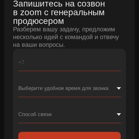
Погружаемся
Прозрачность
в бизнес и задачу
процессов на всех этапах
Изучаем ваш бизнес, продукт и
Держим вас в курсе: препродакшн,
аудиторию, чтобы видео решало
съемки, постпродакшн. Вы всегда
задачу.
знаете, что происходит с проектом.
SHOWREEL`26 |
MKFILMS