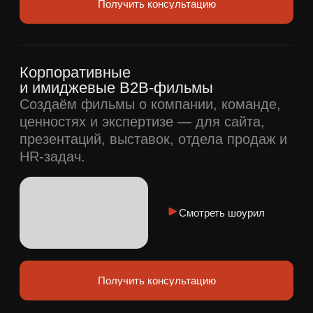
Другие способы связи
8 499 938-88-66
MKFILMS —
это продакшн
коммерческих роликов,
корпоративных
фильмов и 3D-
анимации для бизнеса,
который хочет громче