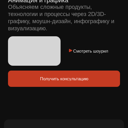
Михаил
Коноплёв
Генеральный
продюсер
15
лет
500
+
успешной работы на
реализованных
рынке видеоуслуг
проектов
>
100
80
%
единиц собственного
клиентов продолжают
кинооборудования
работу с нами после
(RED,ARRI,Sony)
первого проекта
Подход
к делу
01
02