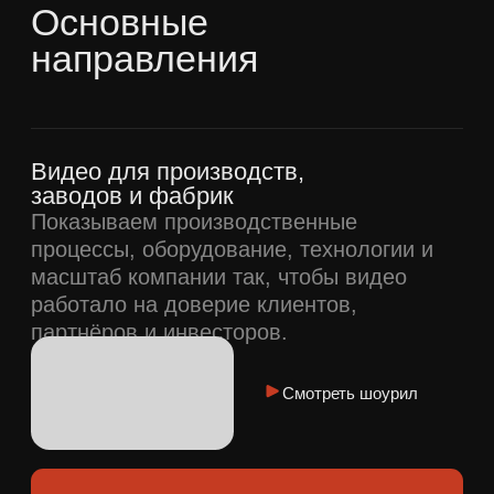
Запишитесь на созвон
в zoom с генеральным
продюсером
Разберем вашу задачу, предложим
несколько идей с командой и отвечу
на ваши вопросы.
Оставить заявку
Отправляя заявку, вы соглашаетесь с
политикой конфиденциальности
,
даете
согласие на обработку персональных
данных
и
получение рекламной
информации