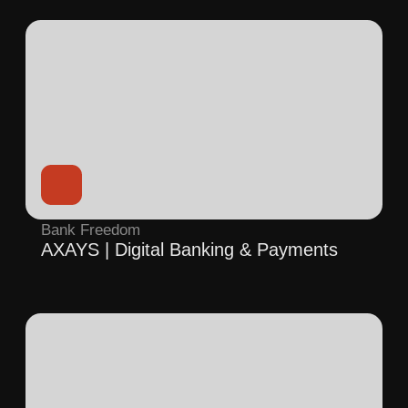
Mona Liza
Рекламный ролик
BHLAB
Производство БАД |
Презентационный ролик