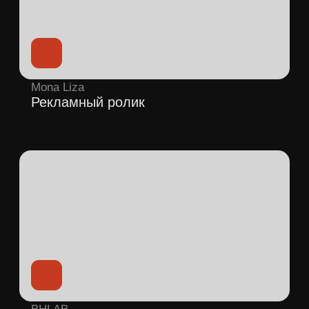
ПСК СТАЛЬ
Презентационный фильм |
Производство стеллажных систем
ONYX
Official music video
Дом с памятью | Бренд-
yasia - "Ловушка"