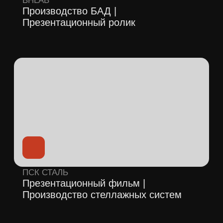
фильм для бутик-отеля
Читать кейс
Workshop Coffee
Имиджевый фильм | Производство
кофе