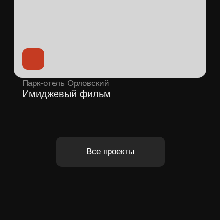
Получить консультацию
Анимация и графика
Объясняем сложные продукты,
технологии и процессы через 2D/3D-
графику, моушн-дизайн, инфографику и
визуализацию.
Смотреть шоурил
Получить консультацию