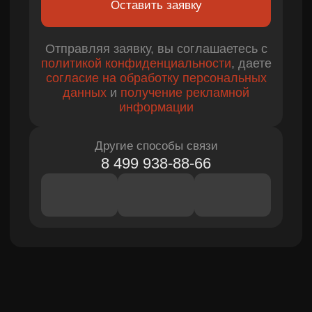
Отзывы
клиентов
Бренд-менеджер Coffee Workshop
Коммерческий директо
Анна Ползикова
Марина Зобнина
Нам доверяют
лидеры рынка
Создали 500+ рекламных