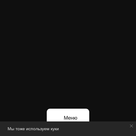
Отправляя заявку, вы соглашаетесь с
политикой конфиденциальности
,
даете
согласие на обработку персональных
данных
и
получение рекламной
информации
Политика конфиденциальности
Согласие на обработку персональных данных
Согласие на получение рекламной информации
ИП Коноплев М.Г.
ИНН: 501709476807
ОГРНИП: 314501724400013
MKFILMS® Зарегистрированный торговый
знак. 2026
Мы тоже используем куки