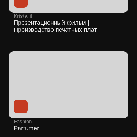
Основные
направления
Видео для производств,
заводов и фабрик
Показываем производственные
процессы, оборудование, технологии и
масштаб компании так, чтобы видео
работало на доверие клиентов,
партнёров и инвесторов.
Смотреть шоурил
Получить консультацию