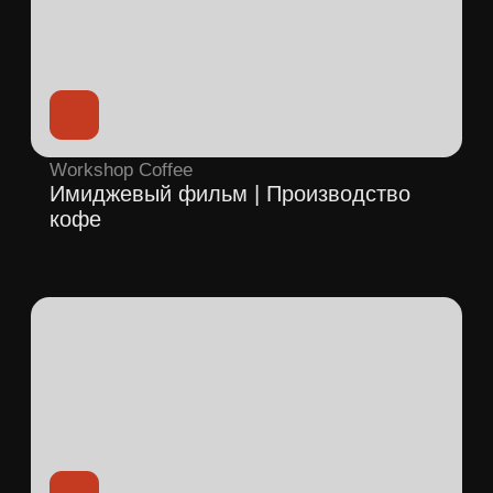
РЖД
Мультимодальные перевозки |
Презентационный ролик
Парк-отель Орловский
Имиджевый фильм
Все проекты