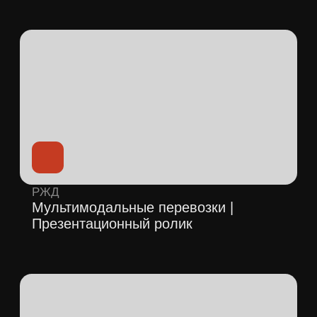
Корпоративные
и имиджевые B2B-фильмы
Создаём фильмы о компании, команде,
ценностях и экспертизе — для сайта,
презентаций, выставок, отдела продаж и
HR-задач.
Смотреть шоурил
Получить консультацию
Рекламно-презентационные
ролики для бизнеса
Помогаем упаковать продукт, услугу или
объект в понятный и убедительный
ролик, который можно использовать в
рекламе, на сайте и в переговорах.
Смотреть шоурил