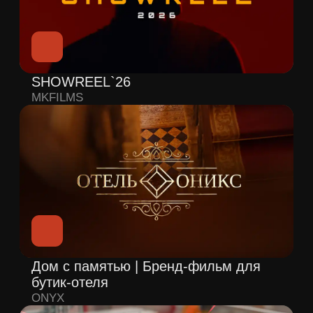
Дом с памятью | Бренд-фильм для
бутик-отеля
ONYX
AXAYS | Digital Banking & Payments
Bank Freedom
Продакшн-рил
MKFILMS