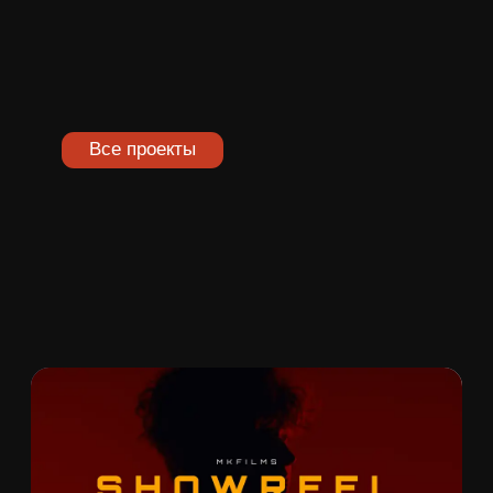
SHOWREEL`26
MKFILMS