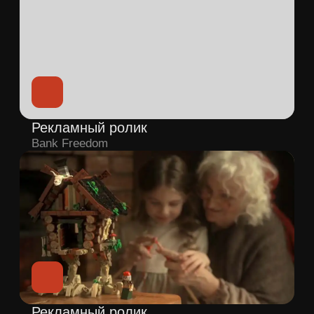
Sleepless night
MKFILMS
Рекламный ролик
iHappy
Имиджевый фильм
ROSSETI