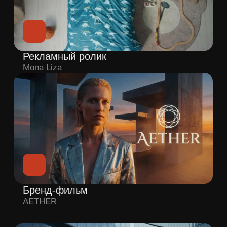
Оставить заявку
Отправляя заявку, вы соглашаетесь с
политикой конфиденциальности
,
даете
согласие на обработку персональных
данных
и
получение рекламной
информации
Другие способы связи
8 499 938-88-66