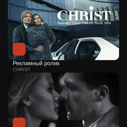
Давайте обсудим
идеи для вашего
проекта!
Заполнить бриф
Проекты
Блог
О нас
Ищем таланты
Контакты
8 499 938-88-66
info@mkfilms.ru
Москва, ул. Вишневая, д 9, к.1