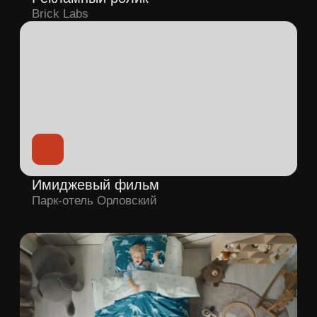
Запишитесь на созвон
в zoom с генеральным
продюсером
Разберем вашу задачу, предложим
несколько идей с командой и отвечу
на ваши вопросы.
Михаил Коноплев
Генеральный
продюсер