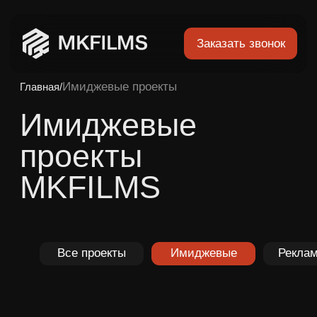
Заказать звонок
Имиджевые проекты
Главная
/
Г
Имиджевые
П
проекты
MKFILMS
Все проекты
Имиджевые
Рекламные
Презентаци
Ище
К
Все проекты