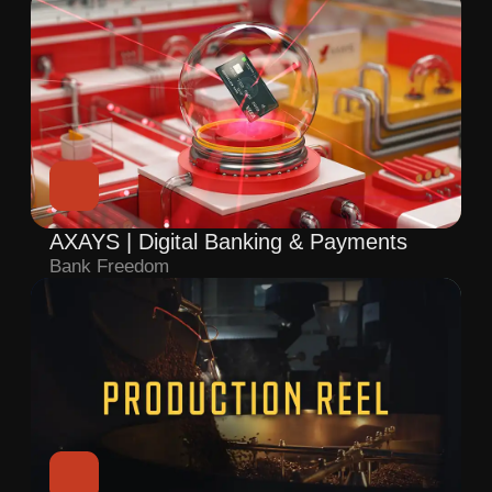
Мультимодальные перевозки |
Презентационный ролик
РЖД
Рекламный ролик
Mona Liza